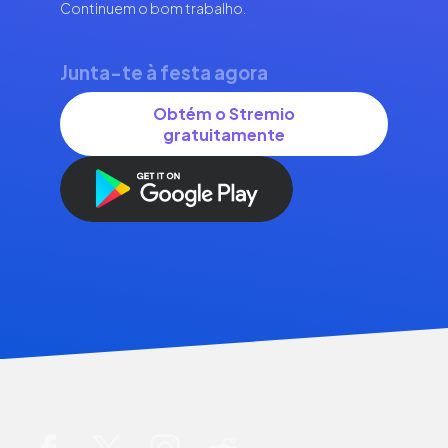
Continuem o bom trabalho.
Junta-te à festa agora
Obtém o Stremio
gratuitamente